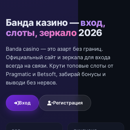
Банда казино —
вход,
слоты, зеркало
2026
Banda casino — это азарт без границ.
Официальный сайт и зеркала для входа
всегда на связи. Крути топовые слоты от
Pragmatic и Betsoft, забирай бонусы и
выводи без нервов.
Вход
Регистрация