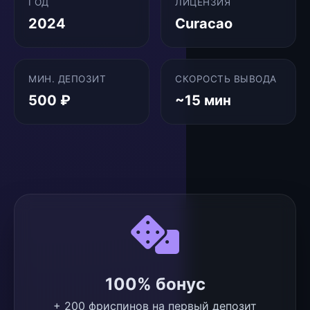
ГОД
ЛИЦЕНЗИЯ
2024
Curacao
МИН. ДЕПОЗИТ
СКОРОСТЬ ВЫВОДА
500 ₽
~15 мин
100% бонус
+ 200 фриспинов на первый депозит