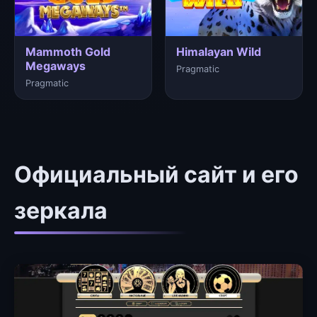
Mammoth Gold
Himalayan Wild
Megaways
Pragmatic
Pragmatic
Официальный сайт и его
зеркала