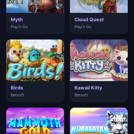
Myth
Cloud Quest
Play'n Go
Play'n Go
Birds
Kawaii Kitty
Betsoft
Betsoft