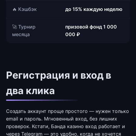
🔥 Кэшбэк
до 15% каждую неделю
🚀 Турнир
призовой фонд 1 000
месяца
000 ₽
Регистрация и вход в
два клика
Создать аккаунт проще простого — нужен только
email и пароль. Мгновенный вход, без лишних
проверок. Кстати, Банда казино вход работает и
через Telegram — это удобно, когда не хочется