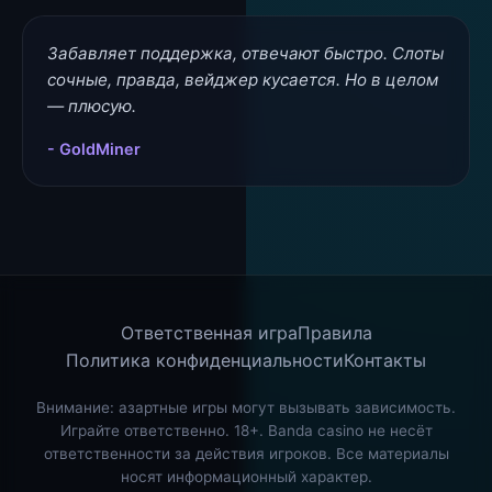
Забавляет поддержка, отвечают быстро. Слоты
сочные, правда, вейджер кусается. Но в целом
— плюсую.
- GoldMiner
Ответственная игра
Правила
Политика конфиденциальности
Контакты
Внимание: азартные игры могут вызывать зависимость.
Играйте ответственно. 18+. Banda casino не несёт
ответственности за действия игроков. Все материалы
носят информационный характер.